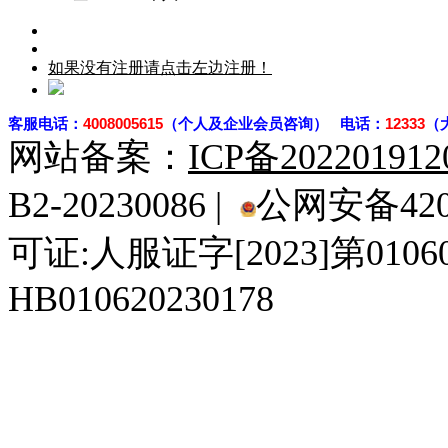
如果没有注册请点击左边注册！
客
服电话：
4008005615
（个人及企业会员咨询） 电话：
12333
（
网站备案：
ICP备20220191
B2-20230086 |
公网安备4201
可证:人服证字[2023]第010
HB010620230178
929人才网
929招聘网
南方人才网
919人才网
939人才网
520人才
92
联合人才网
联合招聘网
888人才网
163人才网
163招聘网
985人才网
21
同城招聘网
毕业生求职网
域名抢注网
招聘人才网
中国直聘网
中国人才招聘网
中
直聘招聘网
人才网
武汉人才网
520人才网
28人才网
最新招聘信息
最