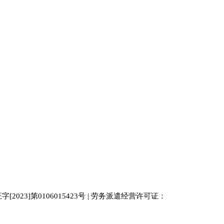
023]第0106015423号 | 劳务派遣经营许可证：
中国人才
人才网
南京人才网
929人才网站