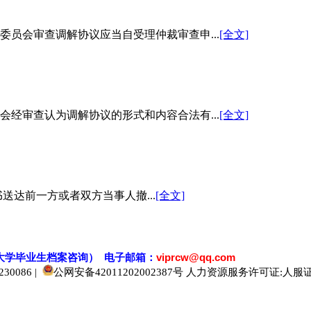
员会审查调解协议应当自受理仲裁审查申...
[全文]
经审查认为调解协议的形式和内容合法有...
[全文]
达前一方或者双方当事人撤...
[全文]
大学毕业生档案
咨
询） 电子邮箱：
viprcw@qq.com
0086 |
公网安备42011202002387号
人力资源服务许可证:人服证字[2
520人才
929人才
应届生人才网
中国人才网