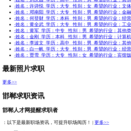
·姓名：
许诗悦
学历：
大专
性别：
女
希望的行业：
文体
·姓名：
邓南阳
学历：
大专
性别：
男
希望的行业：
金融
·姓名：
何登财
学历：
本科
性别：
男
希望的行业：
经营
·姓名：
黄全武
学历：
大专
性别：
男
希望的行业：
工业
·姓名：
黄军
学历：
中专
性别：
男
希望的行业：
其他
·姓名：
金刚
学历：
本科
性别：
男
希望的行业：
计算机(
·姓名：
李波文
学历：
高中
性别：
男
希望的行业：
其
·姓名：
白一帆
学历：
大专
性别：
男
希望的行业：
经营
·姓名：
贾雪
学历：
大专
性别：
女
希望的行业：
宾馆饭
最新照片求职
更多>>
邯郸求职资讯
邯郸人才网提醒求职者
：以下是最新职场资讯，可提升职场阅历！ |
更多>>