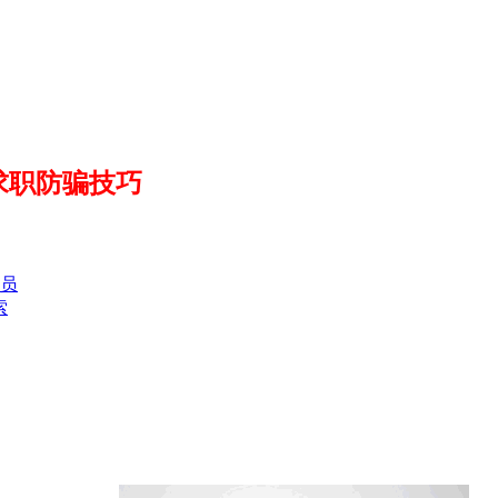
求职防骗技巧
员
索