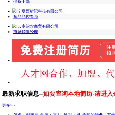
储备干部
宁夏西鲜记科技有限公司
食品品控专员
云南绍农商贸有限公司
市场销售经理
最新求职信息--
如要查询本地简历-请进入
更多>>
·姓名：
刘庆昌
学历：
高中
性别：
男
希望的行业：
其