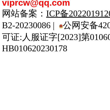
viprcw@qq.com
网站备案：
ICP备20220191
B2-20230086 |
公网安备4201
可证:人服证字[2023]第010
HB010620230178
929人才网
929招聘网
南方人才网
919人才网
939人才网
520人才
92
联合人才网
联合招聘网
888人才网
163人才网
163招聘网
985人才网
21
同城招聘网
毕业生求职网
域名抢注网
招聘人才网
中国直聘网
中国人才招聘网
中
直聘招聘网
人才网
武汉人才网
520人才网
28人才网
最新招聘信息
最