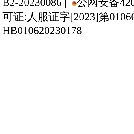
B2-20230086 |
公网安备4201
可证:人服证字[2023]第010
HB010620230178
929人才网
929招聘网
南方人才网
919人才网
939人才网
520人才
92
联合人才网
联合招聘网
888人才网
163人才网
163招聘网
985人才网
21
同城招聘网
毕业生求职网
域名抢注网
招聘人才网
中国直聘网
中国人才招聘网
中
直聘招聘网
人才网
武汉人才网
520人才网
28人才网
最新招聘信息
最